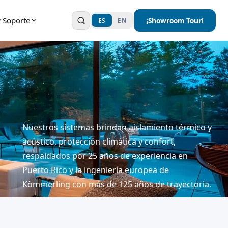
Soporte
¡Showroom Tour!
ES
EN
Nuestros sistemas brindan aislamiento térmico y
acústico, protección climática y confort,
respaldados por 25 años de experiencia en
Puerto Rico y la ingeniería europea de
Kömmerling con más de 125 años de trayectoria.