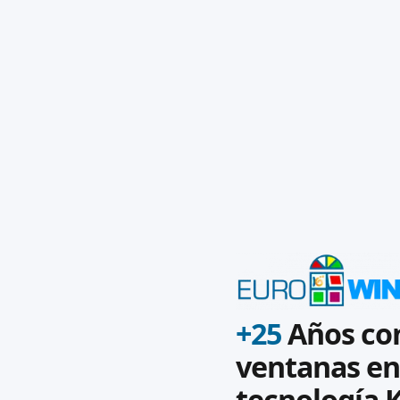
+25
Años co
ventanas en
tecnología