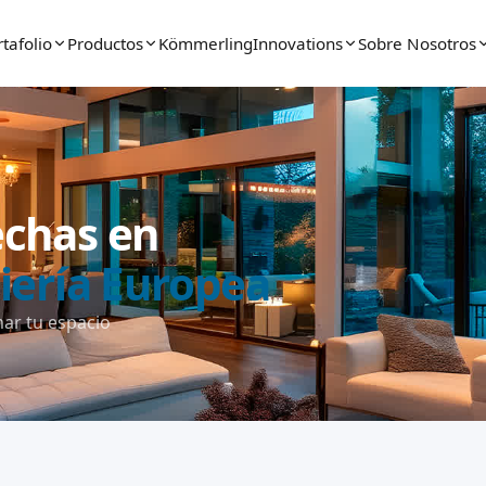
tafolio
Productos
Kömmerling
Innovations
Sobre Nosotros
echas en
iería Europea
ar tu espacio